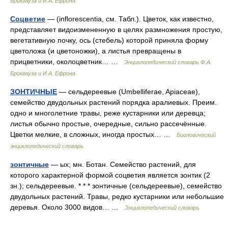
Брокгауза и И.А. Ефрона
Соцветие
— (inflorescentia, см. Табл.). Цветок, как известно,
представляет видоизмененную в целях размножения простую,
вегетативную почку, ось (стебель) которой приняла форму
цветоложа (и цветоножки), а листья превращены в
прицветники, околоцветник… …
Энциклопедический словарь Ф.А.
Брокгауза и И.А. Ефрона
ЗОНТИЧНЫЕ
— сельдереевые (Umbelliferae, Apiaceae),
семейство двудольных растений порядка аралиевых. Преим.
одно и многолетние травы, реже кустарники или деревца;
листья обычно простые, очередные, сильно рассечённые.
Цветки мелкие, в сложных, иногда простых… …
Биологический
энциклопедический словарь
зонтичные
— ых; мн. Ботан. Семейство растений, для
которого характерной формой соцветия является зонтик (2
зн.); сельдереевые. * * * зонтичные (сельдереевые), семейство
двудольных растений. Травы, редко кустарники или небольшие
деревья. Около 3000 видов… …
Энциклопедический словарь