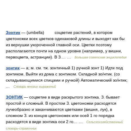
Зонтик
— (umbella) соцветие растений, в котором
цветоножки всех цветков одинаковой длины и выходят как бы
из верхушки укороченной главной оси. Цветки поэтому
располагаются почти на одном уровне (например, у вишни,
первоцвета, астранции). В З.… …
Большая советская энциклопедия
зонтик
— а; м. см. тж. зонтичный 1) ручной зонт 1) Идти под
зонтиком. Выйти из дома с зонтиком. Складной зо/нтик. (со
складывающимися спицами и ручкой) Автоматический зо/нтик;
…
Словарь многих выражений
ЗОНТИК
— соцветие в виде раскрытого зонтика. З. бывает
простой и сложный. В простом З. цветоножки расходятся
лучеобразно и заканчиваются цветками (вишня, лук), в
сложном З. из концов цветоножек или осей 1 го порядка
расходятся в виде зонтика оси 2 го… …
Сельскохозяйственный
словарь-справочник