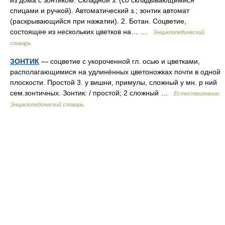
из дома с зонтиком. Складной з. (со складывающимися
спицами и ручкой). Автоматический з.; зонтик автомат
(раскрывающийся при нажатии). 2. Ботан. Соцветие,
состоящее из нескольких цветков на… …
Энциклопедический
словарь
ЗОНТИК
— соцветие с укороченной гл. осью и цветками,
располагающимися на удлинённых цветоножках почти в одной
плоскости. Простой 3. у вишни, примулы, сложный у мн. р ний
сем.зонтичных. Зонтик: / простой; 2 сложный …
Естествознание.
Энциклопедический словарь